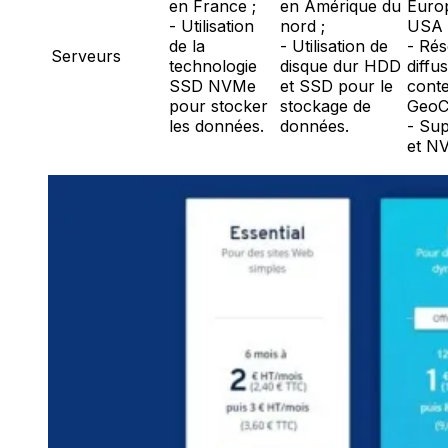
en France ;
en Amérique du
Euro
- Utilisation
nord ;
USA 
de la
- Utilisation de
- Ré
Serveurs
technologie
disque dur HDD
diffu
SSD NVMe
et SSD pour le
cont
pour stocker
stockage de
GeoC
les données.
données.
- Su
et 