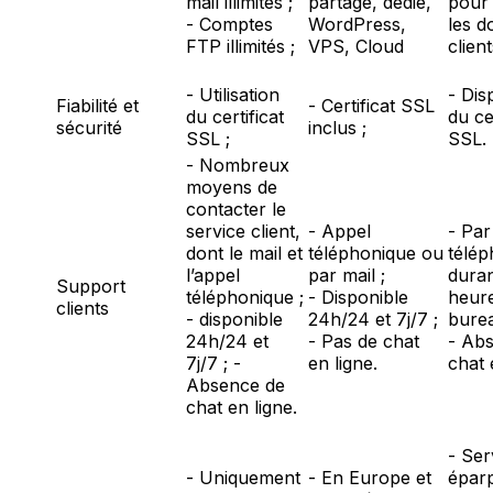
mail illimités ;
partagé, dédié,
pour
- Comptes
WordPress,
les d
FTP illimités ;
VPS, Cloud
clien
- Utilisation
- Disp
Fiabilité et
- Certificat SSL
du certificat
du ce
sécurité
inclus ;
SSL ;
SSL.
- Nombreux
moyens de
contacter le
service client,
- Appel
- Par
dont le mail et
téléphonique ou
télép
l’appel
par mail ;
duran
Support
téléphonique ;
- Disponible
heur
clients
- disponible
24h/24 et 7j/7 ;
burea
24h/24 et
- Pas de chat
- Ab
7j/7 ; -
en ligne.
chat 
Absence de
chat en ligne.
- Ser
- Uniquement
- En Europe et
éparp