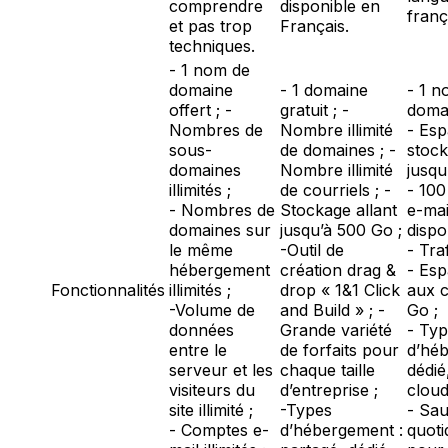
comprendre
disponible en
franç
et pas trop
Français.
techniques.
- 1 nom de
domaine
- 1 domaine
- 1 n
offert ; -
gratuit ; -
domai
Nombres de
Nombre illimité
- Esp
sous-
de domaines ; -
stock
domaines
Nombre illimité
jusqu
illimités ;
de courriels ; -
- 100
- Nombres de
Stockage allant
e-mai
domaines sur
jusqu’à 500 Go ;
dispo
le même
-Outil de
- Traf
hébergement
création drag &
- Esp
Fonctionnalités
illimités ;
drop « 1&1 Click
aux c
-Volume de
and Build » ; -
Go ;
données
Grande variété
- Ty
entre le
de forfaits pour
d’héb
serveur et les
chaque taille
dédié
visiteurs du
d’entreprise ;
cloud
site illimité ;
-Types
- Sa
- Comptes e-
d’hébergement :
quoti