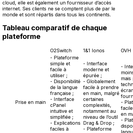
cloud, elle est également un fournisseur d’accès
internet. Ses clients ne se comptent plus de par le
monde et sont répartis dans tous les continents.
Tableau comparatif de chaque
plateforme
O2Switch
1&1 Ionos
OVH
- Plateforme
simple et
- Interface
- Int
facile à
moderne et
moin
utiliser ;
épurée ;
mais 
- Disponibilité
- Globalement
techn
de la langue
facile à prendre
écran
française ;
en main, malgré
fourn
- Interface
certaines
Prise en main
- Pla
cPanel
complexités,
facil
intuitive et
notamment au
en ma
simplifiée ;
niveau de l’outil
- Pla
- Explications
Drag & Drop ;
dispo
faciles à
- Plateforme
lang