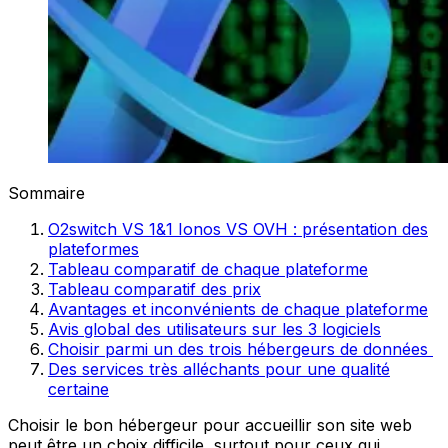
Sommaire
O2switch VS 1&1 Ionos VS OVH : présentation des
plateformes
Tableau comparatif de chaque plateforme
Tableau comparatif des prix
Avantages et inconvénients de chaque plateforme
Avis global des utilisateurs sur les 3 logiciels
Choisir parmi un des trois hébergeurs de données
Des services très alléchants pour une qualité
certaine
Choisir le bon hébergeur pour accueillir son site web
peut être un choix difficile, surtout pour ceux qui