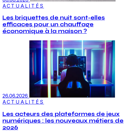
ACTUALITÉS
Les briquettes de nuit sont-elles
efficaces pour un chauffage
économique à la maison ?
26.06.2026
ACTUALITÉS
Les acteurs des plateformes de jeux
numériques : les nouveaux métiers de
2026