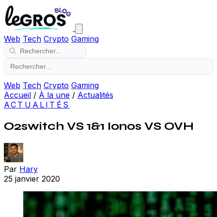
Web
Tech
Crypto
Gaming
Web
Tech
Crypto
Gaming
Accueil
/
À la une
/
Actualités
ACTUALITÉS
O2switch VS 1&1 Ionos VS OVH
Par
Hary
25 janvier 2020