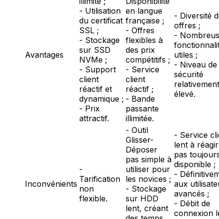
illimité ;
Disponibilité
- Utilisation
en langue
- Diversité 
du certificat
française ;
offres ;
SSL ;
- Offres
- Nombreus
- Stockage
flexibles à
fonctionnali
sur SSD
des prix
Avantages
utiles ;
NVMe ;
compétitifs ;
- Niveau de
- Support
- Service
sécurité
client
client
relativemen
réactif et
réactif ;
élevé.
dynamique ;
- Bande
- Prix
passante
attractif.
illimitée.
- Outil
- Service cl
Glisser-
lent à réagir
Déposer
pas toujour
pas simple à
disponible ;
-
utiliser pour
- Définitive
Tarification
les novices ;
Inconvénients
aux utilisat
non
- Stockage
avancés ;
flexible.
sur HDD
- Débit de
lent, créant
connexion l
des temps