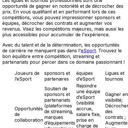
Les ligues et tournois professionnels sont une
opportunité de gagner en notoriété et de décrocher des
prix. En vous qualifiant et en performant lors de ces
compétitions, vous pouvez impressionner sponsors et
équipes, décrocher des contrats et augmenter vos
revenus. Visez les compétitions majeures, mais aussi les
plus accessibles pour accumuler de l'expérience.
Avec du talent et de la détermination, les opportunités
de carrière ne manquent pas dans l'
eSport
. Trouvez le
bon équilibre entre compétition, streaming et
partenariats pour percer dans ce domaine passionnant !
Joueurs de
sponsors et
équipes
Ligues et
l’eSport
partenaires
d’eSport
tournois
Rejoindre
Soutien de
une équipe
sponsors et
Gagner en
d’eSport
partenariats
visibilité;
(visibilité
(plateformes
Décroche
Opportunités
accrue,
de streaming,
des
de
salaire fixe,
marques
contrats ;
collaboration
prise en
d’équipements
Augmente
charge de