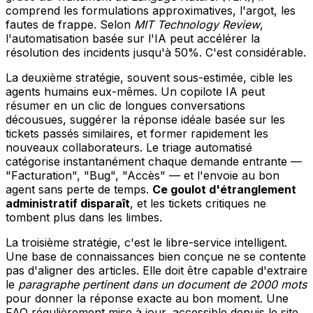
comprend les formulations approximatives, l'argot, les
fautes de frappe. Selon
MIT Technology Review
,
l'automatisation basée sur l'IA peut accélérer la
résolution des incidents jusqu'à 50%. C'est considérable.
La deuxième stratégie, souvent sous-estimée, cible les
agents humains eux-mêmes. Un copilote IA peut
résumer en un clic de longues conversations
décousues, suggérer la réponse idéale basée sur les
tickets passés similaires, et former rapidement les
nouveaux collaborateurs. Le triage automatisé
catégorise instantanément chaque demande entrante —
"Facturation", "Bug", "Accès" — et l'envoie au bon
agent sans perte de temps.
Ce goulot d'étranglement
administratif disparaît
, et les tickets critiques ne
tombent plus dans les limbes.
La troisième stratégie, c'est le libre-service intelligent.
Une base de connaissances bien conçue ne se contente
pas d'aligner des articles. Elle doit être capable d'extraire
le
paragraphe pertinent dans un document de 2000 mots
pour donner la réponse exacte au bon moment. Une
FAQ régulièrement mise à jour, accessible depuis le site,