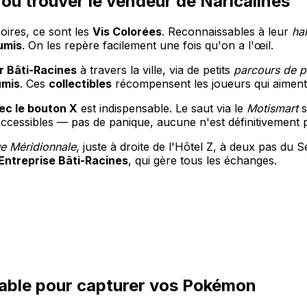
où trouver le vendeur de Naricâlines
ires, ce sont les
Vis Colorées
. Reconnaissables à leur
hal
lumis
. On les repère facilement une fois qu'on a l'œil.
r Bâti-Racines
à travers la ville, via de petits
parcours de p
umis
. Ces
collectibles
récompensent les joueurs qui aiment
ec le bouton X
est indispensable. Le saut via le
Motismart
s
accessibles — pas de panique, aucune n'est définitivement 
e Méridionnale
, juste à droite de l'Hôtel Z, à deux pas du 
Entreprise Bâti-Racines
, qui gère tous les échanges.
rnable pour capturer vos Pokémon