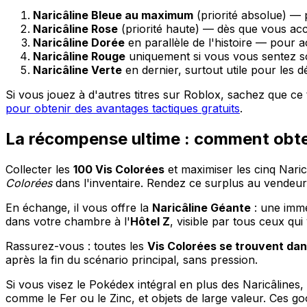
Naricâline Bleue au maximum
(priorité absolue) —
Naricâline Rose
(priorité haute) — dès que vous acc
Naricâline Dorée
en parallèle de l'histoire — pour a
Naricâline Rouge
uniquement si vous vous sentez s
Naricâline Verte
en dernier, surtout utile pour les d
Si vous jouez à d'autres titres sur Roblox, sachez que ce 
pour obtenir des avantages tactiques gratuits
.
La récompense ultime : comment obten
Collecter les
100 Vis Colorées
et maximiser les cinq Naricâ
Colorées
dans l'inventaire. Rendez ce surplus au vendeur 
En échange, il vous offre la
Naricâline Géante
: une imme
dans votre chambre à l'
Hôtel Z
, visible par tous ceux qui
Rassurez-vous : toutes les
Vis Colorées se trouvent dan
après la fin du scénario principal, sans pression.
Si vous visez le Pokédex intégral en plus des Naricâlines
comme le Fer ou le Zinc, et objets de large valeur. Ces go