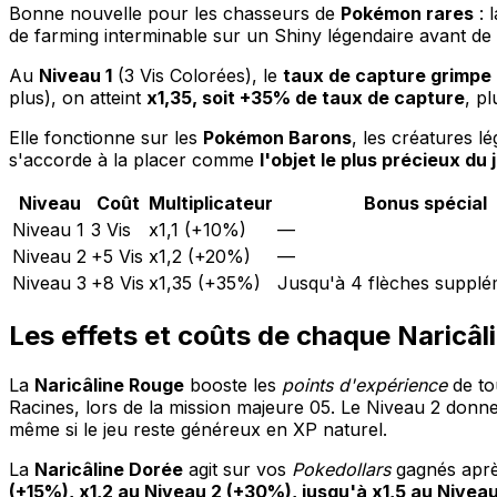
Bonne nouvelle pour les chasseurs de
Pokémon rares
: 
de farming interminable sur un Shiny légendaire avant de dé
Au
Niveau 1
(3 Vis Colorées), le
taux de capture grimpe
plus), on atteint
x1,35, soit +35% de taux de capture
, p
Elle fonctionne sur les
Pokémon Barons
, les créatures l
s'accorde à la placer comme
l'objet le plus précieux du 
Niveau
Coût
Multiplicateur
Bonus spécial
Niveau 1
3 Vis
x1,1 (+10%)
—
Niveau 2
+5 Vis
x1,2 (+20%)
—
Niveau 3
+8 Vis
x1,35 (+35%)
Jusqu'à 4 flèches supplé
Les effets et coûts de chaque Naricâ
La
Naricâline Rouge
booste les
points d'expérience
de to
Racines, lors de la mission majeure 05. Le Niveau 2 donne
même si le jeu reste généreux en XP naturel.
La
Naricâline Dorée
agit sur vos
Pokedollars
gagnés après
(+15%), x1,2 au Niveau 2 (+30%), jusqu'à x1,5 au Nivea