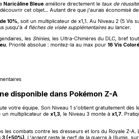
la
Naricâline Bleue
améliore directement le
taux de réussit
couvrir cet objet... Autant dire que j'aurais économisé des d
 de 10%
, soit un multiplicateur de x1,1. Au Niveau 2 (5 Vis
lus jusqu'à
4 flèches de visée supplémentaires
au lancer.
égendaires, les
Shinies
, les Ultra-Chimères du DLC, bref to
jeu
. Priorité absolue : montez-la au max pour
16 Vis Color
mentaires
line disponible dans Pokémon Z-A
ute votre équipe. Son Niveau 1 s'obtient gratuitement dès le
 un multiplicateur de
x1,3
, le Niveau 3 monte à
x1,7
. Prat
 les combats contre les dresseurs et lors du Royale Z-A. 
u 3 (+50%)
. L'argent reste le nerf de la guerre à Illumis, su