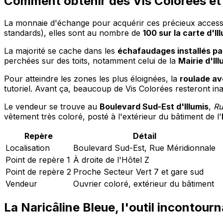
Comment obtenir des Vis Colorées et 
La monnaie d'échange pour acquérir ces précieux accesso
standards), elles sont au nombre de
100 sur la carte d'Il
La majorité se cache dans les
échafaudages installés pa
perchées sur des toits, notamment celui de la
Mairie d'Ill
Pour atteindre les zones les plus éloignées, la
roulade av
tutoriel. Avant ça, beaucoup de Vis Colorées resteront in
Le vendeur se trouve au
Boulevard Sud-Est d'Illumis
,
Ru
vêtement très coloré, posté à l'extérieur du bâtiment de l'
Repère
Détail
Localisation
Boulevard Sud-Est, Rue Méridionnale
Point de repère 1
À droite de l'Hôtel Z
Point de repère 2
Proche Secteur Vert 7 et gare sud
Vendeur
Ouvrier coloré, extérieur du bâtiment
La Naricâline Bleue, l'outil incontou