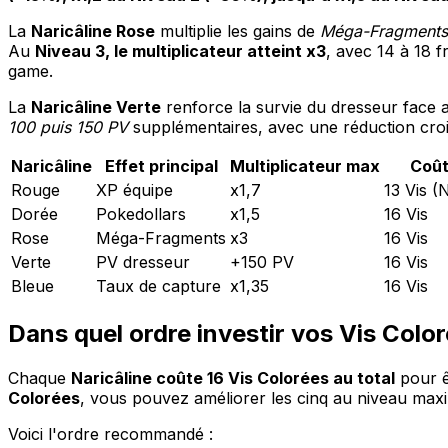
La
Naricâline Rose
multiplie les gains de
Méga-Fragments
Au
Niveau 3, le multiplicateur atteint x3
, avec 14 à 18 f
game.
La
Naricâline Verte
renforce la survie du dresseur face
100 puis 150 PV
supplémentaires, avec une réduction crois
Naricâline
Effet principal
Multiplicateur max
Coût
Rouge
XP équipe
x1,7
13 Vis (N
Dorée
Pokedollars
x1,5
16 Vis
Rose
Méga-Fragments
x3
16 Vis
Verte
PV dresseur
+150 PV
16 Vis
Bleue
Taux de capture
x1,35
16 Vis
Dans quel ordre investir vos Vis Colo
Chaque
Naricâline coûte 16 Vis Colorées au total
pour ê
Colorées
, vous pouvez améliorer les cinq au niveau max
Voici l'ordre recommandé :