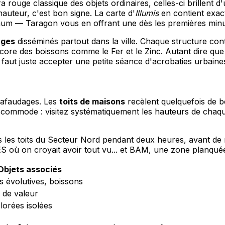
aura rouge classique des objets ordinaires, celles-ci brillent d
hauteur, c'est bon signe. La carte d'
Illumis
en contient exa
imum — Taragon vous en offrant une dès les premières minu
ages
disséminés partout dans la ville. Chaque structure con
encore des boissons comme le Fer et le Zinc. Autant dire q
l faut juste accepter une petite séance d'acrobaties urbaine
chafaudages. Les
toits de maisons
recèlent quelquefois de be
l commode : visitez systématiquement les hauteurs de chaqu
s les toits du Secteur Nord pendant deux heures, avant de
 où on croyait avoir tout vu... et BAM, une zone planquée
Objets associés
s évolutives, boissons
 de valeur
lorées isolées