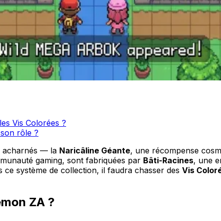
les Vis Colorées ?
son rôle ?
s acharnés — la
Naricâline Géante
, une récompense cosmét
ommunauté gaming, sont fabriquées par
Bâti-Racines
, une e
 ce système de collection, il faudra chasser des
Vis Color
kémon ZA ?