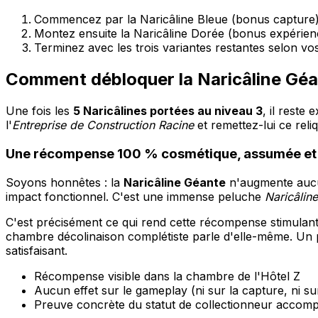
Commencez par la Naricâline Bleue (bonus capture
Montez ensuite la Naricâline Dorée (bonus expérien
Terminez avec les trois variantes restantes selon vos
Comment débloquer la Naricâline Géan
Une fois les
5 Naricâlines portées au niveau 3
, il reste
l'
Entreprise de Construction Racine
et remettez-lui ce reli
Une récompense 100 % cosmétique, assumée et
Soyons honnêtes : la
Naricâline Géante
n'augmente aucun
impact fonctionnel. C'est une immense peluche
Naricâlin
C'est précisément ce qui rend cette récompense stimulant
chambre décolinaison complétiste parle d'elle-même. U
satisfaisant.
Récompense visible dans la chambre de l'Hôtel Z
Aucun effet sur le gameplay (ni sur la capture, ni s
Preuve concrète du statut de collectionneur accomp