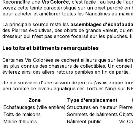
Reconnaître une
Vis Colorée
, c'est facile : au lieu de l'
voyez cette teinte caractéristique sur un objet perché en 
pour acheter et améliorer toutes les Naricâlines au max
La principale source reste les
assemblages d'échafaud
des Pierres évolutives, des objets de grande valeur, ou 
dresseur qui n'est pas encore focalisé sur les peluches. I
Les toits et bâtiments remarquables
Certaines Vis Colorées se cachent ailleurs que sur les é
les plus connus des chasseurs de collectibles. Un consei
éviterez ainsi des allers-retours pénibles en fin de partie.
Je me souviens d'une session de jeu où j'avais zappé tou
peu comme ce niveau aquatique des Tortues Ninja sur NES
Zone
Type d'emplacement
Échafaudages (ville entière)
Structures en hauteur
Pierre
Toits de maisons
Sommets de bâtiments
Objets
Mairie d'Illumis
Bâtiment public
Vis Co