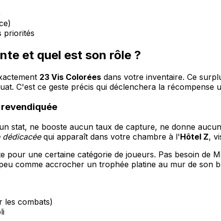
)
ce)
 priorités
te et quel est son rôle ?
 exactement
23 Vis Colorées
dans votre inventaire. Ce surpl
quat. C'est ce geste précis qui déclenchera la récompense u
 revendiquée
 stat, ne booste aucun taux de capture, ne donne aucun m
e dédicacée
qui apparaît dans votre chambre à l'
Hôtel Z
, v
e pour une certaine catégorie de joueurs. Pas besoin de M
n peu comme accrocher un trophée platine au mur de son 
ur les combats)
li