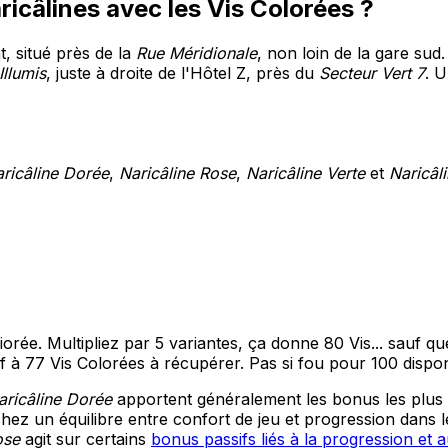
icâlines avec les Vis Colorées ?
, situé près de la
Rue Méridionale
, non loin de la gare sud.
llumis
, juste à droite de l'Hôtel Z, près du
Secteur Vert 7
. U
ricâline Dorée
,
Naricâline Rose
,
Naricâline Verte
et
Naricâl
rée. Multipliez par 5 variantes, ça donne 80 Vis... sauf qu
if à 77 Vis Colorées à récupérer. Pas si fou pour 100 dispon
aricâline Dorée
apportent généralement les bonus les plus
rchez un équilibre entre confort de jeu et progression dan
ose
agit sur certains
bonus passifs liés à la progression et