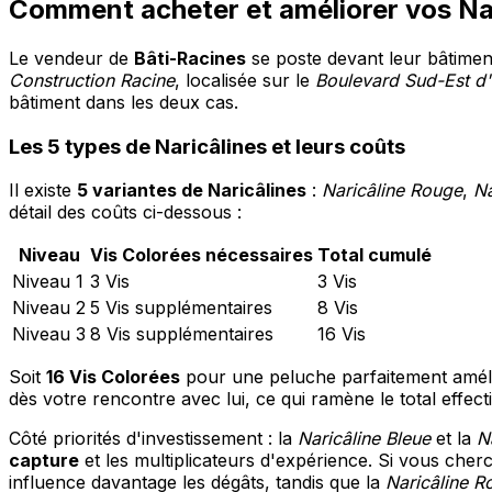
Comment acheter et améliorer vos Nar
Le vendeur de
Bâti-Racines
se poste devant leur bâtiment
Construction Racine
, localisée sur le
Boulevard Sud-Est d'I
bâtiment dans les deux cas.
Les 5 types de Naricâlines et leurs coûts
Il existe
5 variantes de Naricâlines
:
Naricâline Rouge
,
Na
détail des coûts ci-dessous :
Niveau
Vis Colorées nécessaires
Total cumulé
Niveau 1
3 Vis
3 Vis
Niveau 2
5 Vis supplémentaires
8 Vis
Niveau 3
8 Vis supplémentaires
16 Vis
Soit
16 Vis Colorées
pour une peluche parfaitement amélio
dès votre rencontre avec lui, ce qui ramène le total effect
Côté priorités d'investissement : la
Naricâline Bleue
et la
N
capture
et les multiplicateurs d'expérience. Si vous che
influence davantage les dégâts, tandis que la
Naricâline R