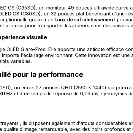
OLED G9 (G95SD), un moniteur 49 pouces ultrawide curvé a
ey OLED G8 (G80SD), un 32 pouces plat bénéficiant d'une r
exceptionnelle grâce à un
taux de rafraîchissement
pouvant
est promise pour transporter les joueurs dans des univers v
xpérience visuelle
e OLED Glare-Free. Elle apporte une antidote efficace contr
u importe l'éclairage environnant. Cette innovation est un
ités variables.
llé pour la performance
G60SD), un écran 27 pouces QHD (2560 x 1440) qui pourrai
60 Hz
et d'un temps de réponse de 0,03 ms, synonymes de 
rayants ; ils disposent également d'atouts considérables en
qualité d'image remarquable, avec des noirs profonds et u