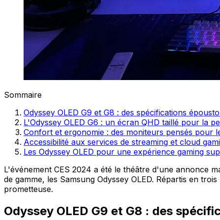
Sommaire
Odyssey OLED G9 et G8 : des spécifications épousto
L'Odyssey OLED G6 : un écran QHD taillé pour la p
Confort et ergonomie : des moniteurs pensés pour 
Accessibilité aux services de streaming et cloud gam
Les Odyssey OLED pour une expérience gaming su
L'événement CES 2024 a été le théâtre d'une annonce ma
de gamme, les Samsung Odyssey OLED. Répartis en trois mo
prometteuse.
Odyssey OLED G9 et G8 : des spécifi