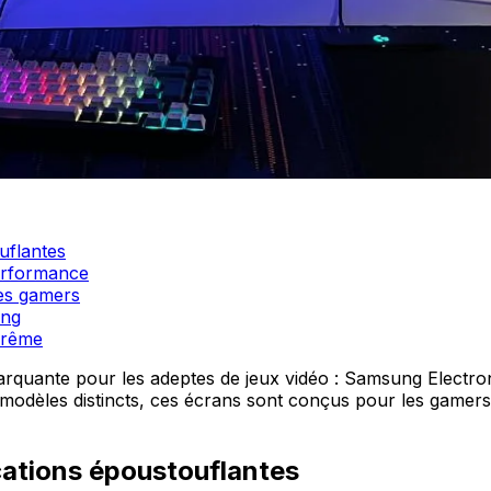
uflantes
erformance
les gamers
ing
prême
rquante pour les adeptes de jeux vidéo : Samsung Electro
dèles distincts, ces écrans sont conçus pour les gamers le
cations époustouflantes