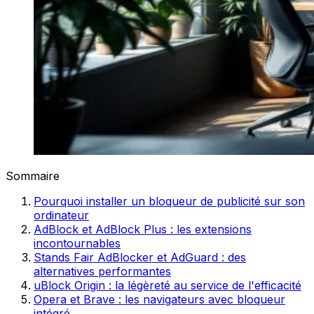
Sommaire
Pourquoi installer un bloqueur de publicité sur son
ordinateur
AdBlock et AdBlock Plus : les extensions
incontournables
Stands Fair AdBlocker et AdGuard : des
alternatives performantes
uBlock Origin : la légèreté au service de l'efficacité
Opera et Brave : les navigateurs avec bloqueur
intégré