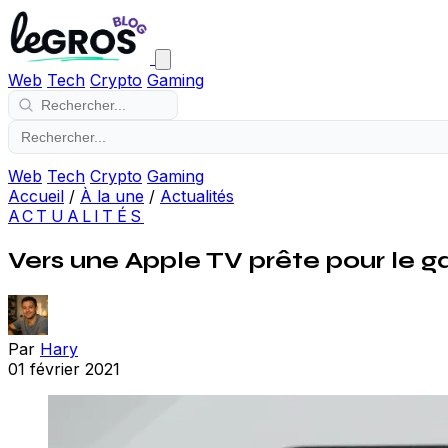
Web
Tech
Crypto
Gaming
Web
Tech
Crypto
Gaming
Accueil
/
À la une
/
Actualités
ACTUALITÉS
Vers une Apple TV prête pour le g
Par
Hary
01 février 2021