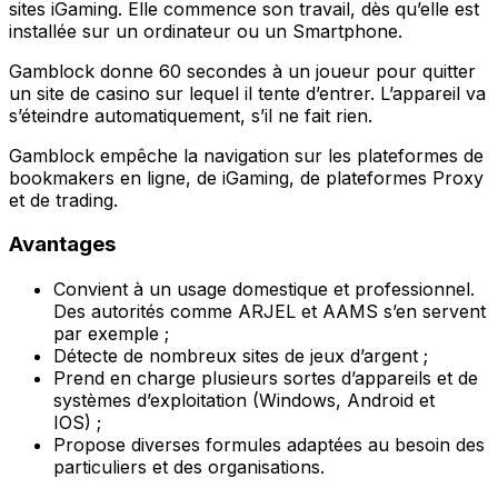
sites iGaming. Elle commence son travail, dès qu’elle est
installée sur un ordinateur ou un Smartphone.
Gamblock donne 60 secondes à un joueur pour quitter
un site de casino sur lequel il tente d’entrer. L’appareil va
s’éteindre automatiquement, s’il ne fait rien.
Gamblock empêche la navigation sur les plateformes de
bookmakers en ligne, de iGaming, de plateformes Proxy
et de trading.
Avantages
Convient à un usage domestique et professionnel.
Des autorités comme ARJEL et AAMS s’en servent
par exemple ;
Détecte de nombreux sites de jeux d’argent ;
Prend en charge plusieurs sortes d’appareils et de
systèmes d’exploitation (Windows, Android et
IOS) ;
Propose diverses formules adaptées au besoin des
particuliers et des organisations.