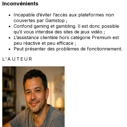
Inconvénients
Incapable d’éviter l’accès aux plateformes non
couvertes par Gamstop ;
Confond gaming et gambling. Il est donc possible
qu’il vous interdise des sites de jeux vidéo ;
L’assistance clientèle hors catégorie Premium est
peu réactive et peu efficace ;
Peut présenter des problèmes de fonctionnement.
L'AUTEUR