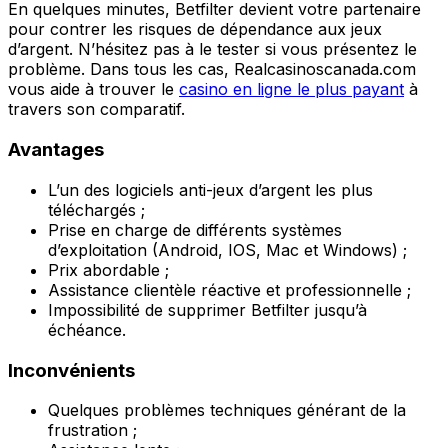
En quelques minutes, Betfilter devient votre partenaire
pour contrer les risques de dépendance aux jeux
d’argent. N’hésitez pas à le tester si vous présentez le
problème. Dans tous les cas, Realcasinoscanada.com
vous aide à trouver le
casino en ligne le plus payant
à
travers son comparatif.
Avantages
L’un des logiciels anti-jeux d’argent les plus
téléchargés ;
Prise en charge de différents systèmes
d’exploitation (Android, IOS, Mac et Windows) ;
Prix abordable ;
Assistance clientèle réactive et professionnelle ;
Impossibilité de supprimer Betfilter jusqu’à
échéance.
Inconvénients
Quelques problèmes techniques générant de la
frustration ;