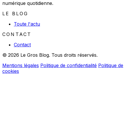
numérique quotidienne.
LE BLOG
Toute l'actu
CONTACT
Contact
© 2026 Le Gros Blog. Tous droits réservés.
Mentions légales
Politique de confidentialité
Politique de
cookies