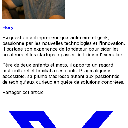
Hary
Hary
est un entrepreneur quarantenaire et geek,
passionné par les nouvelles technologies et l'innovation.
Il partage son expérience de fondateur pour aider les
créateurs et les startups à passer de l'idée à l'exécution.
Père de deux enfants et métis, il apporte un regard
multiculturel et familial à ses écrits. Pragmatique et
accessible, sa plume s'adresse autant aux passionnés
de tech qu'aux curieux en quête de solutions concrètes.
Partager cet article