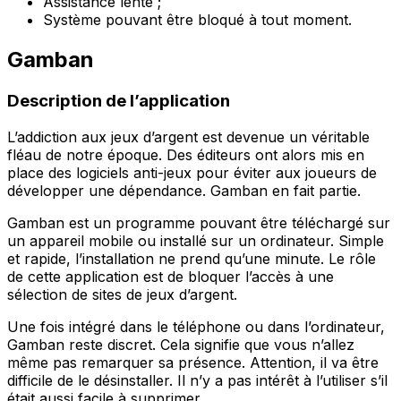
Assistance lente ;
Système pouvant être bloqué à tout moment.
Gamban
Description de l’application
L’addiction aux jeux d’argent est devenue un véritable
fléau de notre époque. Des éditeurs ont alors mis en
place des logiciels anti-jeux pour éviter aux joueurs de
développer une dépendance. Gamban en fait partie.
Gamban est un programme pouvant être téléchargé sur
un appareil mobile ou installé sur un ordinateur. Simple
et rapide, l’installation ne prend qu’une minute. Le rôle
de cette application est de bloquer l’accès à une
sélection de sites de jeux d’argent.
Une fois intégré dans le téléphone ou dans l’ordinateur,
Gamban reste discret. Cela signifie que vous n’allez
même pas remarquer sa présence. Attention, il va être
difficile de le désinstaller. Il n’y a pas intérêt à l’utiliser s’il
était aussi facile à supprimer.