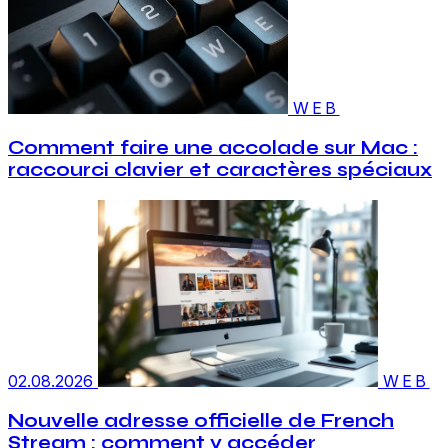
WEB
Comment faire une accolade sur Mac :
raccourci clavier et caractères spéciaux
02.08.2026
WEB
Nouvelle adresse officielle de French
Stream : comment y accéder