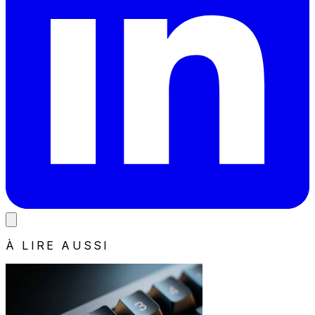
À LIRE AUSSI