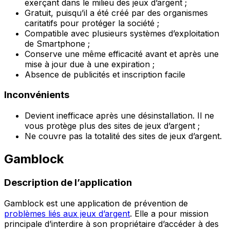
exerçant dans le milieu des jeux d’argent ;
Gratuit, puisqu’il a été créé par des organismes
caritatifs pour protéger la société ;
Compatible avec plusieurs systèmes d’exploitation
de Smartphone ;
Conserve une même efficacité avant et après une
mise à jour due à une expiration ;
Absence de publicités et inscription facile
Inconvénients
Devient inefficace après une désinstallation. Il ne
vous protège plus des sites de jeux d’argent ;
Ne couvre pas la totalité des sites de jeux d’argent.
Gamblock
Description de l’application
Gamblock est une application de prévention de
problèmes liés aux jeux d’argent
. Elle a pour mission
principale d’interdire à son propriétaire d’accéder à des