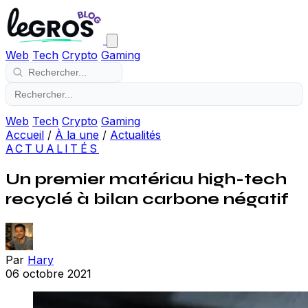
Web
Tech
Crypto
Gaming
Web
Tech
Crypto
Gaming
Accueil
/
À la une
/
Actualités
ACTUALITÉS
Un premier matériau high-tech
recyclé à bilan carbone négatif
Par
Hary
06 octobre 2021