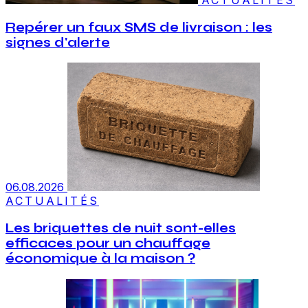
Repérer un faux SMS de livraison : les
signes d'alerte
06.08.2026
ACTUALITÉS
Les briquettes de nuit sont-elles
efficaces pour un chauffage
économique à la maison ?