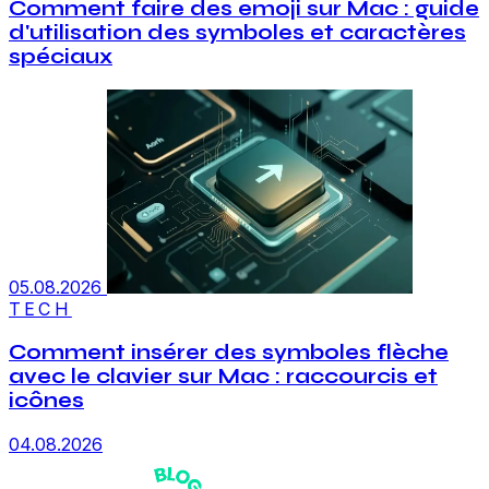
Comment faire des emoji sur Mac : guide
d'utilisation des symboles et caractères
spéciaux
05.08.2026
TECH
Comment insérer des symboles flèche
avec le clavier sur Mac : raccourcis et
icônes
04.08.2026