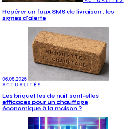
ACTUALITÉS
Repérer un faux SMS de livraison : les
signes d'alerte
06.08.2026
ACTUALITÉS
Les briquettes de nuit sont-elles
efficaces pour un chauffage
économique à la maison ?