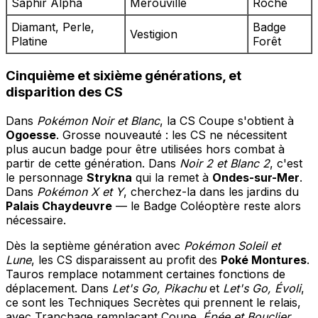
Saphir Alpha
Mérouville
Roche
Diamant, Perle,
Badge
Vestigion
Platine
Forêt
Cinquième et sixième générations, et
disparition des CS
Dans
Pokémon Noir et Blanc
, la CS Coupe s'obtient à
Ogoesse
. Grosse nouveauté : les CS ne nécessitent
plus aucun badge pour être utilisées hors combat à
partir de cette génération. Dans
Noir 2 et Blanc 2
, c'est
le personnage
Strykna
qui la remet à
Ondes-sur-Mer
.
Dans
Pokémon X et Y
, cherchez-la dans les jardins du
Palais Chaydeuvre
— le Badge Coléoptère reste alors
nécessaire.
Dès la septième génération avec
Pokémon Soleil et
Lune
, les CS disparaissent au profit des
Poké Montures
.
Tauros remplace notamment certaines fonctions de
déplacement. Dans
Let's Go, Pikachu
et
Let's Go, Évoli
,
ce sont les Techniques Secrètes qui prennent le relais,
avec Tranchage remplaçant Coupe.
Épée et Bouclier