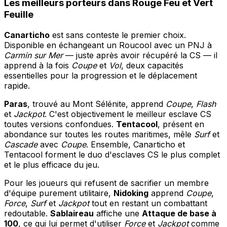
Les meilleurs porteurs dans Rouge Feu et Vert
Feuille
Canarticho
est sans conteste le premier choix.
Disponible en échangeant un Roucool avec un PNJ à
Carmin sur Mer
— juste après avoir récupéré la CS — il
apprend à la fois
Coupe
et
Vol
, deux capacités
essentielles pour la progression et le déplacement
rapide.
Paras
, trouvé au Mont Sélénite, apprend
Coupe
,
Flash
et
Jackpot
. C'est objectivement le meilleur esclave CS
toutes versions confondues.
Tentacool
, présent en
abondance sur toutes les routes maritimes, mêle
Surf
et
Cascade
avec
Coupe
. Ensemble, Canarticho et
Tentacool forment le duo d'esclaves CS le plus complet
et le plus efficace du jeu.
Pour les joueurs qui refusent de sacrifier un membre
d'équipe purement utilitaire,
Nidoking
apprend
Coupe
,
Force
,
Surf
et
Jackpot
tout en restant un combattant
redoutable.
Sablaireau
affiche une
Attaque de base à
100
, ce qui lui permet d'utiliser
Force
et
Jackpot
comme