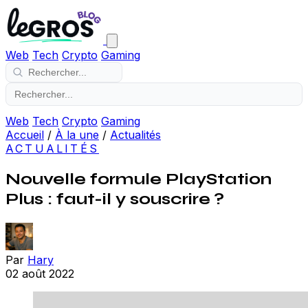
Web
Tech
Crypto
Gaming
Web
Tech
Crypto
Gaming
Accueil
/
À la une
/
Actualités
ACTUALITÉS
Nouvelle formule PlayStation
Plus : faut-il y souscrire ?
Par
Hary
02 août 2022