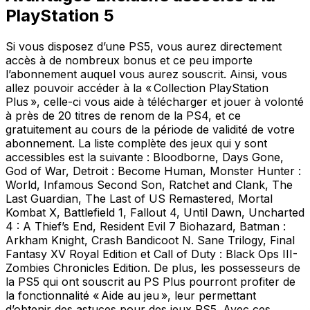
PlayStation 5
Si vous disposez d’une PS5, vous aurez directement
accès à de nombreux bonus et ce peu importe
l’abonnement auquel vous aurez souscrit. Ainsi, vous
allez pouvoir accéder à la « Collection PlayStation
Plus », celle-ci vous aide à télécharger et jouer à volonté
à près de 20 titres de renom de la PS4, et ce
gratuitement au cours de la période de validité de votre
abonnement. La liste complète des jeux qui y sont
accessibles est la suivante : Bloodborne, Days Gone,
God of War, Detroit : Become Human, Monster Hunter :
World, Infamous Second Son, Ratchet and Clank, The
Last Guardian, The Last of US Remastered, Mortal
Kombat X, Battlefield 1, Fallout 4, Until Dawn, Uncharted
4 : A Thief’s End, Resident Evil 7 Biohazard, Batman :
Arkham Knight, Crash Bandicoot N. Sane Trilogy, Final
Fantasy XV Royal Edition et Call of Duty : Black Ops III-
Zombies Chronicles Edition. De plus, les possesseurs de
la PS5 qui ont souscrit au PS Plus pourront profiter de
la fonctionnalité « Aide au jeu », leur permettant
d’obtenir des astuces pour des jeux PS5. Avec ces