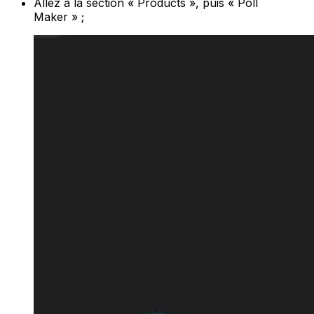
Allez à la section « Products », puis « Poll
Maker » ;