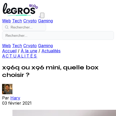
Web
Tech
Crypto
Gaming
Web
Tech
Crypto
Gaming
Accueil
/
À la une
/
Actualités
ACTUALITÉS
x96q ou x96 mini, quelle box
choisir ?
Par
Hary
03 février 2021