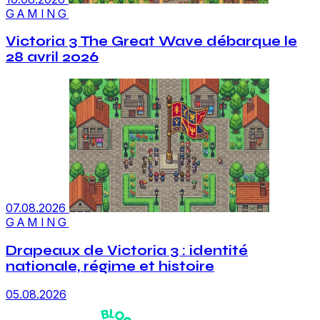
GAMING
Victoria 3 The Great Wave débarque le
28 avril 2026
07.08.2026
GAMING
Drapeaux de Victoria 3 : identité
nationale, régime et histoire
05.08.2026