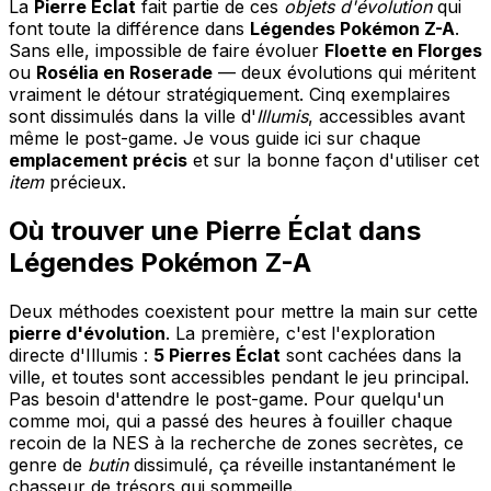
La
Pierre Éclat
fait partie de ces
objets d'évolution
qui
font toute la différence dans
Légendes Pokémon Z-A
.
Sans elle, impossible de faire évoluer
Floette en Florges
ou
Rosélia en Roserade
— deux évolutions qui méritent
vraiment le détour stratégiquement. Cinq exemplaires
sont dissimulés dans la ville d'
Illumis
, accessibles avant
même le post-game. Je vous guide ici sur chaque
emplacement précis
et sur la bonne façon d'utiliser cet
item
précieux.
Où trouver une Pierre Éclat dans
Légendes Pokémon Z-A
Deux méthodes coexistent pour mettre la main sur cette
pierre d'évolution
. La première, c'est l'exploration
directe d'Illumis :
5 Pierres Éclat
sont cachées dans la
ville, et toutes sont accessibles pendant le jeu principal.
Pas besoin d'attendre le post-game. Pour quelqu'un
comme moi, qui a passé des heures à fouiller chaque
recoin de la NES à la recherche de zones secrètes, ce
genre de
butin
dissimulé, ça réveille instantanément le
chasseur de trésors qui sommeille.