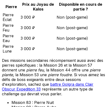
Prix au Joyau de
Disponible en cours de
Pierre
Kalos
partie ?
Pierre
3 000 ₽
Non (post-game)
Éclat
Pierre
3 000 ₽
Non (post-game)
Feu
Pierre
3 000 ₽
Non (post-game)
Eau
Pierre
3 000 ₽
Non (post-game)
Lune
Des missions secondaires récompensent aussi avec des
pierres spécifiques : la Mission 26 et la Mission 57
donnent une
pierre feu
, la Mission 44 offre une
pierre
plante
, la Mission 53 une
pierre foudre
. Si vous aimez les
défis de boss exigeants entre deux sessions
d'exploration, sachez que
battre Golgra dans Clair
Obscur Expedition 33
représente un autre type de
challenge qui devrait vous parler.
Mission 83 : Pierre Nuit