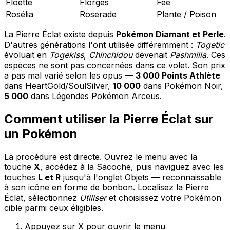
Floette
Florges
Fée
Rosélia
Roserade
Plante / Poison
La Pierre Éclat existe depuis
Pokémon Diamant et Perle
.
D'autres générations l'ont utilisée différemment :
Togetic
évoluait en
Togekiss
,
Chinchidou
devenait
Pashmilla
. Ces
espèces ne sont pas concernées dans ce volet. Son prix
a pas mal varié selon les opus —
3 000 Points Athlète
dans HeartGold/SoulSilver,
10 000
dans Pokémon Noir,
5 000
dans Légendes Pokémon Arceus.
Comment utiliser la Pierre Éclat sur
un Pokémon
La procédure est directe. Ouvrez le menu avec la
touche
X
, accédez à la Sacoche, puis naviguez avec les
touches
L et R
jusqu'à l'onglet Objets — reconnaissable
à son icône en forme de bonbon. Localisez la Pierre
Éclat, sélectionnez
Utiliser
et choisissez votre Pokémon
cible parmi ceux éligibles.
Appuyez sur X pour ouvrir le menu