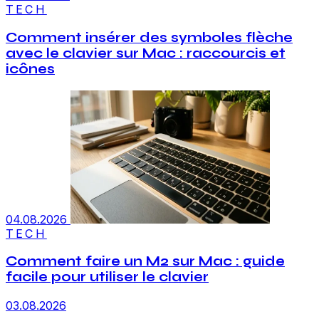
TECH
Comment insérer des symboles flèche
avec le clavier sur Mac : raccourcis et
icônes
04.08.2026
TECH
Comment faire un M2 sur Mac : guide
facile pour utiliser le clavier
03.08.2026