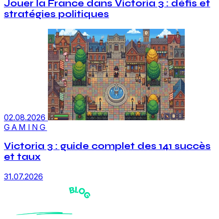
Jouer la France dans Victoria 3 : défis et
stratégies politiques
02.08.2026
GAMING
Victoria 3 : guide complet des 141 succès
et taux
31.07.2026