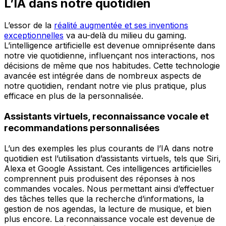
L’IA dans notre quotidien
L’essor de la
réalité augmentée et ses inventions
exceptionnelles
va au-delà du milieu du gaming.
L’intelligence artificielle est devenue omniprésente dans
notre vie quotidienne, influençant nos interactions, nos
décisions de même que nos habitudes. Cette technologie
avancée est intégrée dans de nombreux aspects de
notre quotidien, rendant notre vie plus pratique, plus
efficace en plus de la personnalisée.
Assistants virtuels, reconnaissance vocale et
recommandations personnalisées
L’un des exemples les plus courants de l’IA dans notre
quotidien est l’utilisation d’assistants virtuels, tels que Siri,
Alexa et Google Assistant. Ces intelligences artificielles
comprennent puis produisent des réponses à nos
commandes vocales. Nous permettant ainsi d’effectuer
des tâches telles que la recherche d’informations, la
gestion de nos agendas, la lecture de musique, et bien
plus encore. La reconnaissance vocale est devenue de