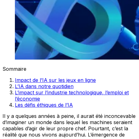
Sommaire
Impact de l’IA sur les jeux en ligne
L’IA dans notre quotidien
L’impact sur l’industrie technologique, l’emploi et
l’économie
Les défis éthiques de l’IA
Il y a quelques années à peine, il aurait été inconcevable
d’imaginer un monde dans lequel les machines seraient
capables d’agir de leur propre chef. Pourtant, c’est la
réalité que nous vivons aujourd’hui. L’émergence de