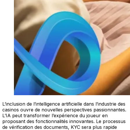
L’inclusion de l’intelligence artificielle dans l’industrie des
casinos ouvre de nouvelles perspectives passionnantes.
L’IA peut transformer l’expérience du joueur en
proposant des fonctionnalités innovantes. Le processus
de vérification des documents, KYC sera plus rapide