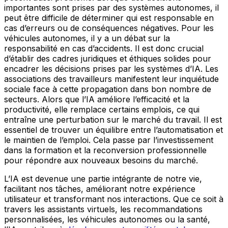
importantes sont prises par des systèmes autonomes, il
peut être difficile de déterminer qui est responsable en
cas d’erreurs ou de conséquences négatives. Pour les
véhicules autonomes, il y a un débat sur la
responsabilité en cas d’accidents. Il est donc crucial
d’établir des cadres juridiques et éthiques solides pour
encadrer les décisions prises par les systèmes d’IA. Les
associations des travailleurs manifestent leur inquiétude
sociale face à cette propagation dans bon nombre de
secteurs. Alors que l’IA améliore l’efficacité et la
productivité, elle remplace certains emplois, ce qui
entraîne une perturbation sur le marché du travail. Il est
essentiel de trouver un équilibre entre l’automatisation et
le maintien de l’emploi. Cela passe par l’investissement
dans la formation et la reconversion professionnelle
pour répondre aux nouveaux besoins du marché.
L’IA est devenue une partie intégrante de notre vie,
facilitant nos tâches, améliorant notre expérience
utilisateur et transformant nos interactions. Que ce soit à
travers les assistants virtuels, les recommandations
personnalisées, les véhicules autonomes ou la santé,