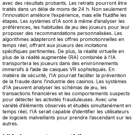
avec des résultats probants. Les retraits pourront être
traités dans un délai de moins de 24 h. Non seulement
l’innovation améliore l’expérience, mais elle fluidifie les
étapes. Les systèmes d’IA sont à même d’analyser les
préférences, les habitudes de jeu des joueurs pour leur
proposer des recommandations personnalisées. Les
algorithmes adapteront les offres promotionnelles en
temps réel, offrant aux joueurs des incitations
spécifiques pertinentes. De plus, la réalité virtuelle en
plus de la réalité augmentée (RA) combinée à l’IA
transportera les joueurs dans des environnements
immersifs à l’aide de casques VR sophistiqués. En
matière de sécurité, l’IA pourrait faciliter la prévention
de la fraude dans l’industrie des casinos. Les systèmes
d’IA peuvent analyser les schémas de jeu, les
transactions financières et les comportements suspects
pour détecter les activités frauduleuses. Avec une
variété d’éléments observés et étudiés simultanément en
temps réel, l’IA serait capable d’identifier les utilisateurs
de logiciels malveillants pour prendre l’ascendant sur les
autres.