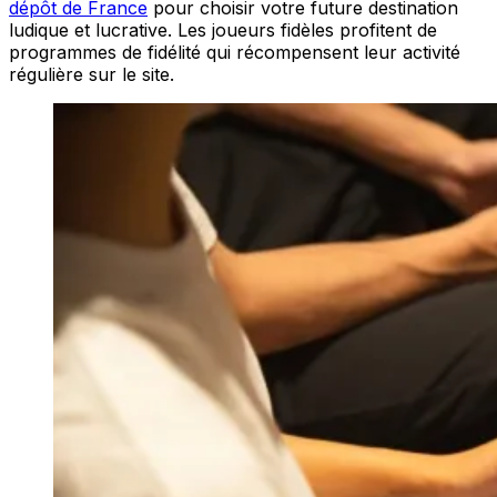
dépôt de France
pour choisir votre future destination
ludique et lucrative. Les joueurs fidèles profitent de
programmes de fidélité qui récompensent leur activité
régulière sur le site.