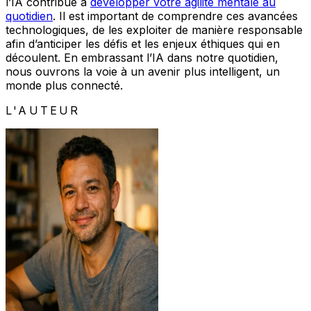
l’IA contribue à
développer votre agilité mentale au
quotidien
. Il est important de comprendre ces avancées
technologiques, de les exploiter de manière responsable
afin d’anticiper les défis et les enjeux éthiques qui en
découlent. En embrassant l’IA dans notre quotidien,
nous ouvrons la voie à un avenir plus intelligent, un
monde plus connecté.
L'AUTEUR