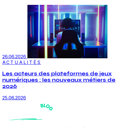
26.06.2026
ACTUALITÉS
Les acteurs des plateformes de jeux
numériques : les nouveaux métiers de
2026
25.06.2026