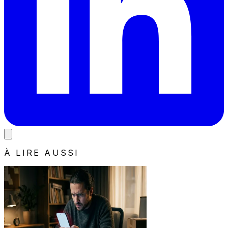
À LIRE AUSSI