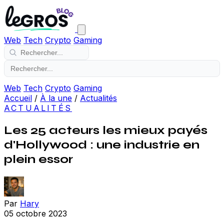
Web
Tech
Crypto
Gaming
Web
Tech
Crypto
Gaming
Accueil
/
À la une
/
Actualités
ACTUALITÉS
Les 25 acteurs les mieux payés
d'Hollywood : une industrie en
plein essor
Par
Hary
05 octobre 2023