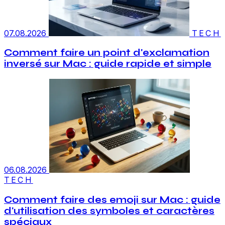
07.08.2026
TECH
Comment faire un point d'exclamation
inversé sur Mac : guide rapide et simple
06.08.2026
TECH
Comment faire des emoji sur Mac : guide
d'utilisation des symboles et caractères
spéciaux