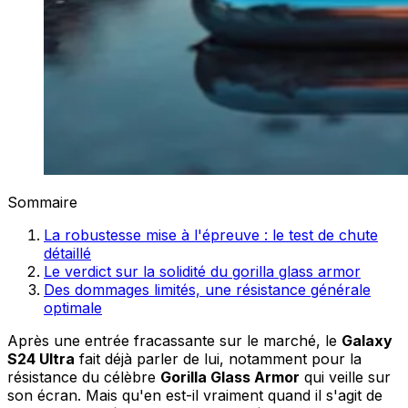
Sommaire
La robustesse mise à l'épreuve : le test de chute
détaillé
Le verdict sur la solidité du gorilla glass armor
Des dommages limités, une résistance générale
optimale
Après une entrée fracassante sur le marché, le
Galaxy
S24 Ultra
fait déjà parler de lui, notamment pour la
résistance du célèbre
Gorilla Glass Armor
qui veille sur
son écran. Mais qu'en est-il vraiment quand il s'agit de