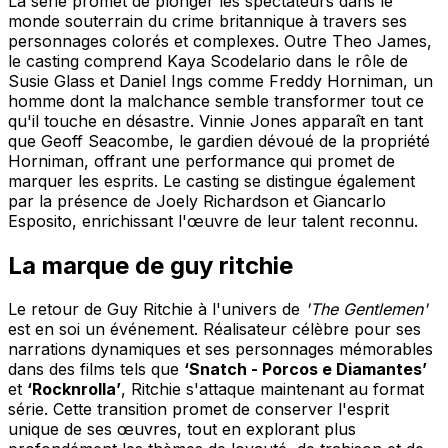
La série promet de plonger les spectateurs dans le
monde souterrain du crime britannique à travers ses
personnages colorés et complexes. Outre Theo James,
le casting comprend Kaya Scodelario dans le rôle de
Susie Glass et Daniel Ings comme Freddy Horniman, un
homme dont la malchance semble transformer tout ce
qu'il touche en désastre. Vinnie Jones apparaît en tant
que Geoff Seacombe, le gardien dévoué de la propriété
Horniman, offrant une performance qui promet de
marquer les esprits. Le casting se distingue également
par la présence de Joely Richardson et Giancarlo
Esposito, enrichissant l'œuvre de leur talent reconnu.
La marque de guy ritchie
Le retour de Guy Ritchie à l'univers de
'The Gentlemen'
est en soi un événement. Réalisateur célèbre pour ses
narrations dynamiques et ses personnages mémorables
dans des films tels que
‘Snatch - Porcos e Diamantes’
et
‘Rocknrolla’
, Ritchie s'attaque maintenant au format
série. Cette transition promet de conserver l'esprit
unique de ses œuvres, tout en explorant plus