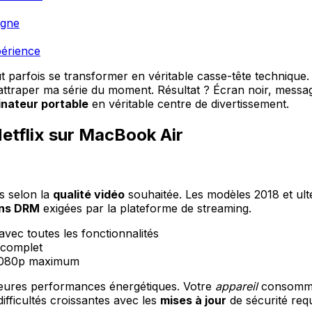
igne
périence
parfois se transformer en véritable casse-tête technique. J
raper ma série du moment. Résultat ? Écran noir, messages d
inateur portable
en véritable centre de divertissement.
etflix sur MacBook Air
s selon la
qualité vidéo
souhaitée. Les modèles 2018 et ult
ons DRM
exigées par la plateforme de streaming.
vec toutes les fonctionnalités
 complet
D 1080p maximum
leures performances énergétiques. Votre
appareil
consommer
ifficultés croissantes avec les
mises à jour
de sécurité requ