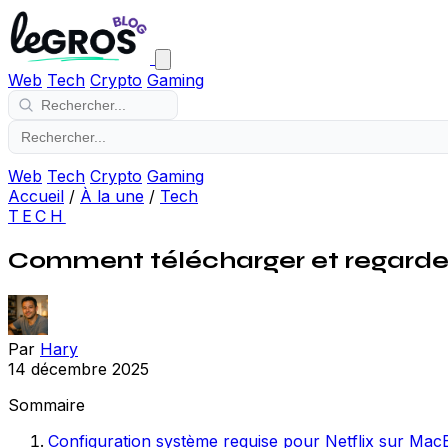
Web
Tech
Crypto
Gaming
Web
Tech
Crypto
Gaming
Accueil
/
À la une
/
Tech
TECH
Comment télécharger et regarder
Par
Hary
14 décembre 2025
Sommaire
Configuration système requise pour Netflix sur Mac