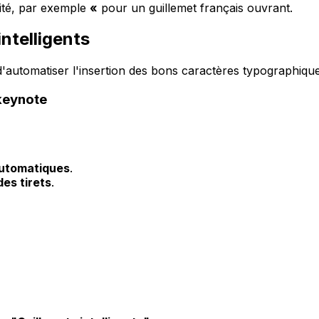
ité, par exemple
«
pour un guillemet français ouvrant.
intelligents
met d'automatiser l'insertion des bons caractères typographi
 keynote
Automatiques
.
des tirets
.