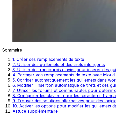
Sommaire
1. Créer des remplacements de texte
2. Utiliser des guillemets et des tirets intelligents
3. Utiliser des raccourcis clavier pour insérer des gu
4. Partager vos remplacements de texte avec icloud 
5. Corriger automatiquement les guillemets dans wo
6. Modifier l'insertion automatique de tirets et des gu
7. Utiliser les forums et communautés pour obtenir d
8. Configurer les claviers pour les caractères franç
9. Trouver des solutions alternatives pour des logicie
10. Activer les options pour modifier les guillemets d
Astuce supplémentaire