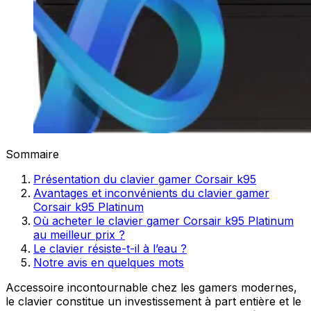
Sommaire
Présentation du clavier gamer Corsair k95
Avantages et inconvénients du clavier gamer
Corsair k95 Platinum
Où acheter le clavier gamer Corsair k95 Platinum
au meilleur prix ?
Le clavier résiste-t-il à l’eau ?
Notre avis en quelques mots
Accessoire incontournable chez les gamers modernes,
le clavier constitue un investissement à part entière et le