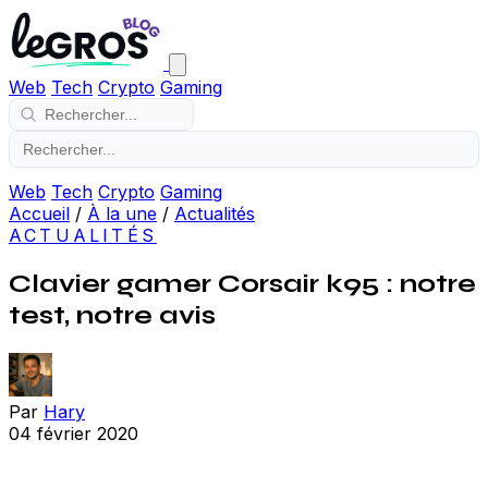
Web
Tech
Crypto
Gaming
Web
Tech
Crypto
Gaming
Accueil
/
À la une
/
Actualités
ACTUALITÉS
Clavier gamer Corsair k95 : notre
test, notre avis
Par
Hary
04 février 2020