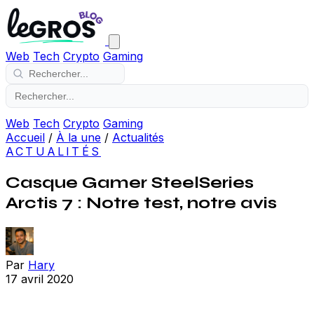
Web
Tech
Crypto
Gaming
Web
Tech
Crypto
Gaming
Accueil
/
À la une
/
Actualités
ACTUALITÉS
Casque Gamer SteelSeries
Arctis 7 : Notre test, notre avis
Par
Hary
17 avril 2020