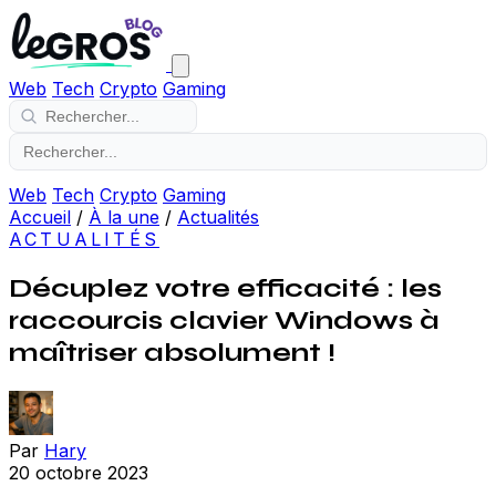
Web
Tech
Crypto
Gaming
Web
Tech
Crypto
Gaming
Accueil
/
À la une
/
Actualités
ACTUALITÉS
Décuplez votre efficacité : les
raccourcis clavier Windows à
maîtriser absolument !
Par
Hary
20 octobre 2023