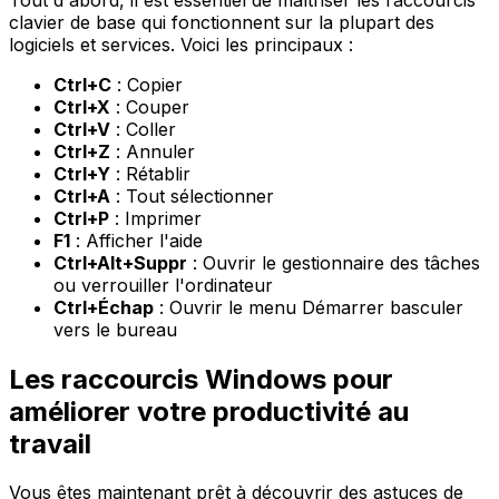
clavier de base qui fonctionnent sur la plupart des
logiciels et services. Voici les principaux :
Ctrl+C
: Copier
Ctrl+X
: Couper
Ctrl+V
: Coller
Ctrl+Z
: Annuler
Ctrl+Y
: Rétablir
Ctrl+A
: Tout sélectionner
Ctrl+P
: Imprimer
F1
: Afficher l'aide
Ctrl+Alt+Suppr
: Ouvrir le gestionnaire des tâches
ou verrouiller l'ordinateur
Ctrl+Échap
: Ouvrir le menu Démarrer basculer
vers le bureau
Les raccourcis Windows pour
améliorer votre productivité au
travail
Vous êtes maintenant prêt à découvrir des astuces de