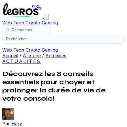
Web
Tech
Crypto
Gaming
Web
Tech
Crypto
Gaming
Accueil
/
À la une
/
Actualités
ACTUALITÉS
Découvrez les 8 conseils
essentiels pour choyer et
prolonger la durée de vie de
votre console!
Par
Hary