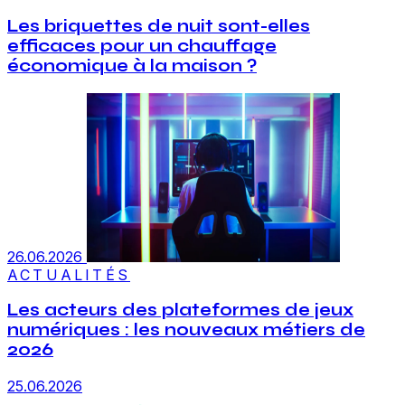
Les briquettes de nuit sont-elles
efficaces pour un chauffage
économique à la maison ?
26.06.2026
ACTUALITÉS
Les acteurs des plateformes de jeux
numériques : les nouveaux métiers de
2026
25.06.2026