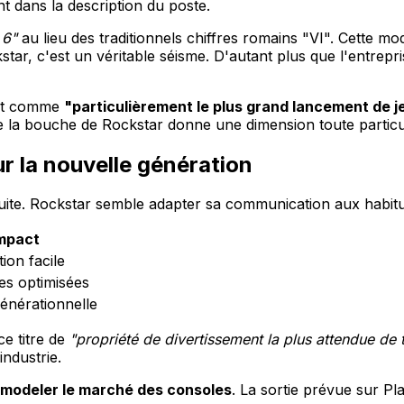
t dans la description du poste.
 6"
au lieu des traditionnels chiffres romains "VI". Cette m
r, c'est un véritable séisme. D'autant plus que l'entrepr
ojet comme
"particulièrement le plus grand lancement de je
e la bouche de Rockstar donne une dimension toute particul
r la nouvelle génération
ite. Rockstar semble adapter sa communication aux habitu
mpact
ion facile
s optimisées
générationnelle
ce titre de
"propriété de divertissement la plus attendue de 
industrie.
emodeler le marché des consoles
. La sortie prévue sur P