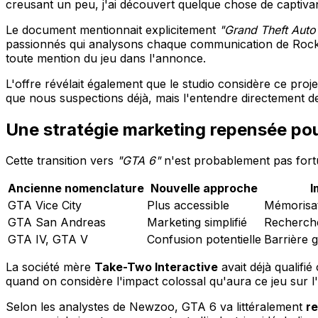
creusant un peu, j'ai découvert quelque chose de captivan
Le document mentionnait explicitement
"Grand Theft Auto
passionnés qui analysons chaque communication de Rocksta
toute mention du jeu dans l'annonce.
L'offre révélait également que le studio considère ce pr
que nous suspections déjà, mais l'entendre directement d
Une stratégie marketing repensée pou
Cette transition vers
"GTA 6"
n'est probablement pas fortu
Ancienne nomenclature
Nouvelle approche
I
GTA Vice City
Plus accessible
Mémorisat
GTA San Andreas
Marketing simplifié
Recherche
GTA IV, GTA V
Confusion potentielle
Barrière 
La société mère
Take-Two Interactive
avait déjà qualifié 
quand on considère l'impact colossal qu'aura ce jeu sur l'
Selon les analystes de Newzoo, GTA 6 va littéralement
r