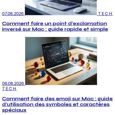
07.08.2026
TECH
Comment faire un point d'exclamation
inversé sur Mac : guide rapide et simple
06.08.2026
TECH
Comment faire des emoji sur Mac : guide
d'utilisation des symboles et caractères
spéciaux