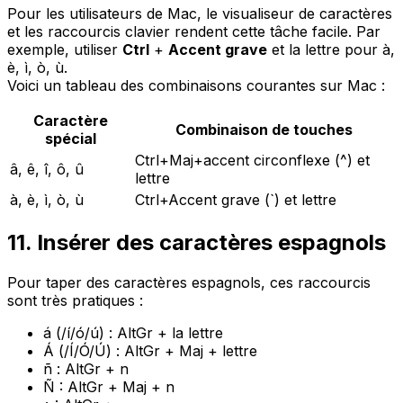
Pour les utilisateurs de Mac, le visualiseur de caractères
et les raccourcis clavier rendent cette tâche facile. Par
exemple, utiliser
Ctrl
+
Accent grave
et la lettre pour à,
è, ì, ò, ù.
Voici un tableau des combinaisons courantes sur Mac :
Caractère
Combinaison de touches
spécial
Ctrl+Maj+accent circonflexe (^) et
â, ê, î, ô, û
lettre
à, è, ì, ò, ù
Ctrl+Accent grave (`) et lettre
11. Insérer des caractères espagnols
Pour taper des caractères espagnols, ces raccourcis
sont très pratiques :
á (/í/ó/ú) : AltGr + la lettre
Á (/Í/Ó/Ú) : AltGr + Maj + lettre
ñ : AltGr + n
Ñ : AltGr + Maj + n