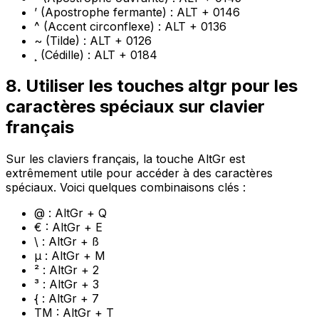
’ (Apostrophe fermante) : ALT + 0146
^ (Accent circonflexe) : ALT + 0136
~ (Tilde) : ALT + 0126
¸ (Cédille) : ALT + 0184
8. Utiliser les touches altgr pour les
caractères spéciaux sur clavier
français
Sur les claviers français, la touche AltGr est
extrêmement utile pour accéder à des caractères
spéciaux. Voici quelques combinaisons clés :
@ : AltGr + Q
€ : AltGr + E
\ : AltGr + ß
µ : AltGr + M
² : AltGr + 2
³ : AltGr + 3
{ : AltGr + 7
TM : AltGr + T