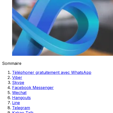
Sommaire
Téléphoner gratuitement avec WhatsApp
Viber
Skype
Facebook Messenger
Wechat
Hangouts
Line
Telegram
Kakao Talk