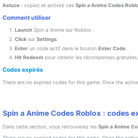
Astuce :
copiez et activez ces
Spin a Anime Codes Robl
Comment utiliser
Launch
Spin a Anime
sur Roblox.
Click
sur
Settings
.
Enter
un code actif dans le bouton
Enter Code
.
Hit
Redeem
pour obtenir les récompenses gratuites.
Codes expirés
There are no expired codes for this game. Once the activ
Spin a Anime Codes Roblox : codes e
Dans cette section, vous retrouverez les
Spin a Anime Co
There are no expired codes for this game. Once the activ