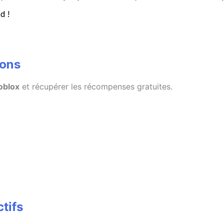
d !
ions
oblox
et récupérer les récompenses gratuites.
tifs