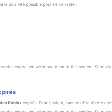
ox
le plus vite possible pour ne rien rater.
e codes expire, we will move them to this section. So make
xpirés
des Roblox
expirés. Pour l’instant, aucune offre n’a été arc
e codes expire, we will move them to this section. So make