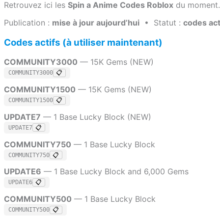
Retrouvez ici les
Spin a Anime Codes Roblox
du moment. 
Publication :
mise à jour aujourd’hui
• Statut :
codes act
Codes actifs (à utiliser maintenant)
COMMUNITY3000
— 15K Gems (NEW)
COMMUNITY3000
📋
COMMUNITY1500
— 15K Gems (NEW)
COMMUNITY1500
📋
UPDATE7
— 1 Base Lucky Block (NEW)
UPDATE7
📋
COMMUNITY750
— 1 Base Lucky Block
COMMUNITY750
📋
UPDATE6
— 1 Base Lucky Block and 6,000 Gems
UPDATE6
📋
COMMUNITY500
— 1 Base Lucky Block
COMMUNITY500
📋