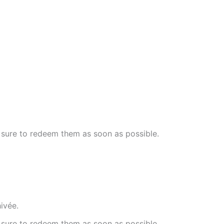
 sure to redeem them as soon as possible.
hivée.
 sure to redeem them as soon as possible.