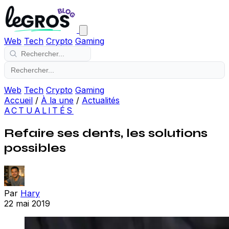
Web
Tech
Crypto
Gaming
Web
Tech
Crypto
Gaming
Accueil
/
À la une
/
Actualités
ACTUALITÉS
Refaire ses dents, les solutions
possibles
Par
Hary
22 mai 2019