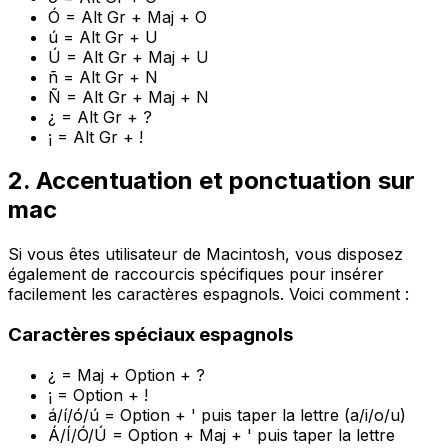
Ó = Alt Gr + Maj + O
ú = Alt Gr + U
Ú = Alt Gr + Maj + U
ñ = Alt Gr + N
Ñ = Alt Gr + Maj + N
¿ = Alt Gr + ?
¡ = Alt Gr + !
2. Accentuation et ponctuation sur
mac
Si vous êtes utilisateur de Macintosh, vous disposez
également de raccourcis spécifiques pour insérer
facilement les caractères espagnols. Voici comment :
Caractères spéciaux espagnols
¿ = Maj + Option + ?
¡ = Option + !
á/í/ó/ú = Option + ' puis taper la lettre (a/i/o/u)
Á/Í/Ó/Ú = Option + Maj + ' puis taper la lettre