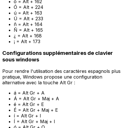
ó = Alt + 162
Ó = Alt + 224
ú = Alt + 163
Ú = Alt + 233
ñ = Alt + 164
Ñ = Alt + 165
¿ = Alt + 168
¡ = Alt + 173
Configurations supplémentaires de clavier
sous windows
Pour rendre l'utilisation des caractères espagnols plus
pratique, Windows propose une configuration
alternative avec la touche Alt Gr :
á = Alt Gr + A
Á = Alt Gr + Maj + A
é = Alt Gr + E
É = Alt Gr + Maj + E
í = Alt Gr + I
Í = Alt Gr + Maj + I
ó = Alt Gr + O