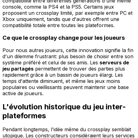
compatibilité entre différentes générations d'une même
console, comme la PS4 et la PS5. Certains jeux
proposent un crossplay limité, par exemple entre PC et
Xbox uniquement, tandis que d'autres offrent une
compatibilité totale entre toutes les plateformes.
Ce que le crossplay change pour les joueurs
Pour nous autres joueurs, cette innovation signifie la fin
d'un dilemme frustrant: plus besoin de choisir entre son
système préféré et celui de ses amis. Les
serveurs de
jeu partagés
permettent de trouver des parties plus
rapidement grâce à un bassin de joueurs élargi. Les
temps d'attente diminuent, et même les jeux moins
populaires ou vieillissants peuvent maintenir une base
active de joueurs.
L'évolution historique du jeu inter-
plateformes
Pendant longtemps, l'idée même du crossplay semblait
utopique. Les constructeurs considéraient leurs services