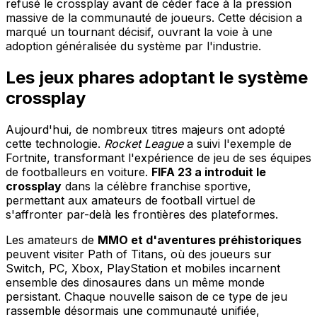
refusé le crossplay avant de céder face à la pression
massive de la communauté de joueurs. Cette décision a
marqué un tournant décisif, ouvrant la voie à une
adoption généralisée du système par l'industrie.
Les jeux phares adoptant le système
crossplay
Aujourd'hui, de nombreux titres majeurs ont adopté
cette technologie.
Rocket League
a suivi l'exemple de
Fortnite, transformant l'expérience de jeu de ses équipes
de footballeurs en voiture.
FIFA 23 a introduit le
crossplay
dans la célèbre franchise sportive,
permettant aux amateurs de football virtuel de
s'affronter par-delà les frontières des plateformes.
Les amateurs de
MMO et d'aventures préhistoriques
peuvent visiter Path of Titans, où des joueurs sur
Switch, PC, Xbox, PlayStation et mobiles incarnent
ensemble des dinosaures dans un même monde
persistant. Chaque nouvelle saison de ce type de jeu
rassemble désormais une communauté unifiée,