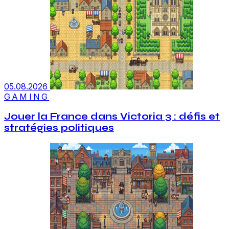
05.08.2026
GAMING
Jouer la France dans Victoria 3 : défis et
stratégies politiques