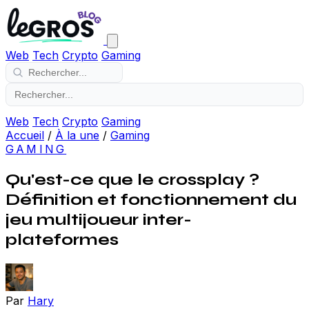
Web
Tech
Crypto
Gaming
Web
Tech
Crypto
Gaming
Accueil
/
À la une
/
Gaming
GAMING
Qu'est-ce que le crossplay ?
Définition et fonctionnement du
jeu multijoueur inter-
plateformes
Par
Hary