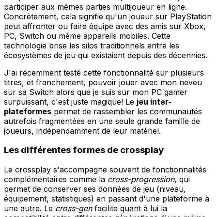
participer aux mêmes parties multijoueur en ligne.
Concrètement, cela signifie qu'un joueur sur PlayStation
peut affronter ou faire équipe avec des amis sur Xbox,
PC, Switch ou même appareils mobiles. Cette
technologie brise les silos traditionnels entre les
écosystèmes de jeu qui existaient depuis des décennies.
J'ai récemment testé cette fonctionnalité sur plusieurs
titres, et franchement, pouvoir jouer avec mon neveu
sur sa Switch alors que je suis sur mon PC gamer
surpuissant, c'est juste magique! Le
jeu inter-
plateformes
permet de rassembler les communautés
autrefois fragmentées en une seule grande famille de
joueurs, indépendamment de leur matériel.
Les différentes formes de crossplay
Le crossplay s'accompagne souvent de fonctionnalités
complémentaires comme la
cross-progression
, qui
permet de conserver ses données de jeu (niveau,
équipement, statistiques) en passant d'une plateforme à
une autre. Le
cross-gen
facilite quant à lui la