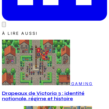
À LIRE AUSSI
GAMING
Drapeaux de Victoria 3 : identité
nationale, régime et histoire