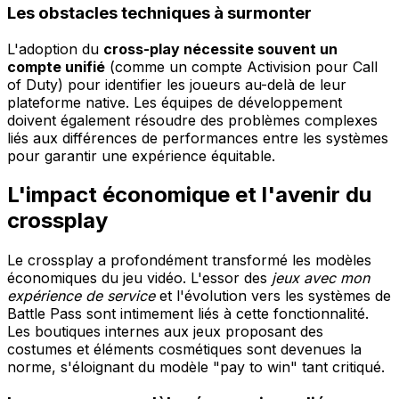
Les obstacles techniques à surmonter
L'adoption du
cross-play nécessite souvent un
compte unifié
(comme un compte Activision pour Call
of Duty) pour identifier les joueurs au-delà de leur
plateforme native. Les équipes de développement
doivent également résoudre des problèmes complexes
liés aux différences de performances entre les systèmes
pour garantir une expérience équitable.
L'impact économique et l'avenir du
crossplay
Le crossplay a profondément transformé les modèles
économiques du jeu vidéo. L'essor des
jeux avec mon
expérience de service
et l'évolution vers les systèmes de
Battle Pass sont intimement liés à cette fonctionnalité.
Les boutiques internes aux jeux proposant des
costumes et éléments cosmétiques sont devenues la
norme, s'éloignant du modèle "pay to win" tant critiqué.