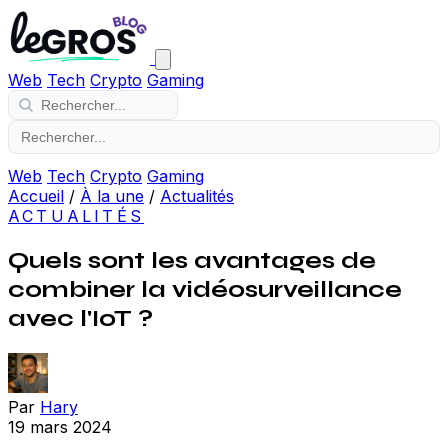
Web
Tech
Crypto
Gaming
Web
Tech
Crypto
Gaming
Accueil
/
À la une
/
Actualités
ACTUALITÉS
Quels sont les avantages de
combiner la vidéosurveillance
avec l'IoT ?
Par
Hary
19 mars 2024