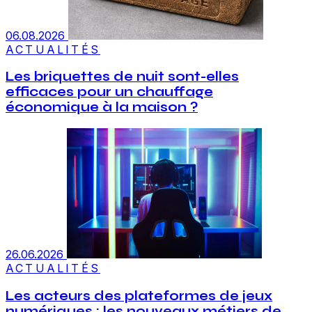
06.08.2026
ACTUALITÉS
Les briquettes de nuit sont-elles
efficaces pour un chauffage
économique à la maison ?
26.06.2026
ACTUALITÉS
Les acteurs des plateformes de jeux
numériques : les nouveaux métiers de