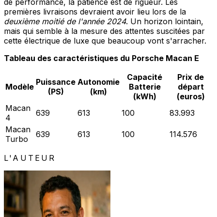
de performance, la patience est de rigueur. Les
premières livraisons devraient avoir lieu lors de la
deuxième moitié de l'année 2024
. Un horizon lointain,
mais qui semble à la mesure des attentes suscitées par
cette électrique de luxe que beaucoup vont s'arracher.
Tableau des caractéristiques du Porsche Macan E
Capacité
Prix de
Puissance
Autonomie
Modèle
Batterie
départ
(PS)
(km)
(kWh)
(euros)
Macan
639
613
100
83.993
4
Macan
639
613
100
114.576
Turbo
L'AUTEUR