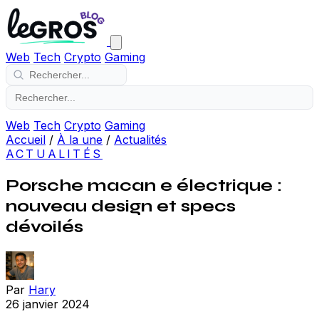
Web
Tech
Crypto
Gaming
Web
Tech
Crypto
Gaming
Accueil
/
À la une
/
Actualités
ACTUALITÉS
Porsche macan e électrique :
nouveau design et specs
dévoilés
Par
Hary
26 janvier 2024