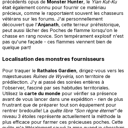
précédents opus de
Monster Hunter
, le
Yian Kut-Ku
était également connu pour fournir ce matériau
précieux, comme le rapportaient souvent les chasseurs
vétérans sur les forums. J'ai personnellement
découvert que l'
Anjanath
, cette terreur préhistorique,
peut aussi lâcher des Poches de flamme lorsqu'on le
chasse en rang novice. Son tempérament explosif n'est
pas qu'une façade - ces flammes viennent bien de
quelque part!
Localisation des monstres fournisseurs
Pour traquer le
Rathalos Gardien
, dirigez-vous vers les
majestueuses
Ruines de Wyvéria
, son territoire de
prédilection. J'y ai passé des soirées entières à
l'observer, fasciné par ses habitudes territoriales.
Utilisez la
carte du monde
pour vérifier sa présence
avant de vous lancer dans une expédition - rien de plus
frustrant que de préparer tout son équipement pour
rentrer bredouille! La
quête libre "Son règne éternel"
de
niveau 3 étoiles représente actuellement la méthode la
plus efficace pour farmer ces précieuses poches. Cette
quête m'a littéralement sauvé la mise quand je cherchais