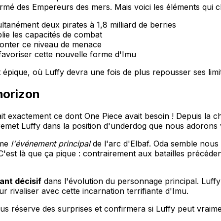
 fermé des Empereurs des mers. Mais voici les éléments qui 
tanément deux pirates à 1,8 milliard de berries
lie les capacités de combat
fronter ce niveau de menace
avoriser cette nouvelle forme d'Imu
ique, où Luffy devra une fois de plus repousser ses limit
'horizon
ait exactement ce dont One Piece avait besoin ! Depuis la 
remet Luffy dans la position d'underdog que nous adorons v
mme
l'événement principal
de l'arc d'Elbaf. Oda semble nous
t là que ça pique : contrairement aux batailles précédentes
ant décisif
dans l'évolution du personnage principal. Luff
 rivaliser avec cette incarnation terrifiante d'Imu.
s réserve des surprises et confirmera si Luffy peut vraime