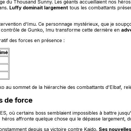
age du Thousand Sunny. Les géants accueillaient nos héro
fans.
Luffy dominait largement
tous les combattants présen
tervention d'Imu. Ce personnage mystérieux, que je soupçon
t contrôle de Gunko, Imu transforme cette dernière en
adve
atif des forces en présence :
timé
 au sommet de la hiérarchie des combattants d'Elbaf, relé
s de force
S, où certains boss semblaient impossibles à battre jusqu'
 héros affronte quelque chose qui le dépasse largement, du
constamment depuis sa victoire contre Kaido.
Ses nouvelle