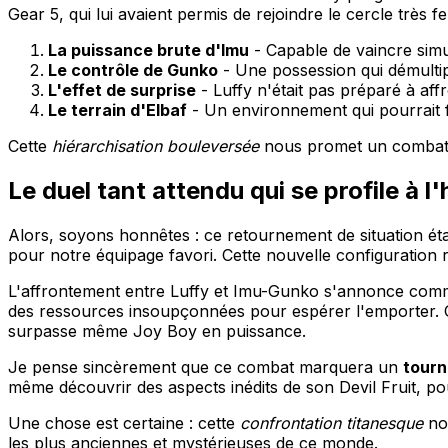
Gear 5, qui lui avaient permis de rejoindre le cercle très
La puissance brute d'Imu
- Capable de vaincre simul
Le contrôle de Gunko
- Une possession qui démultip
L'effet de surprise
- Luffy n'était pas préparé à af
Le terrain d'Elbaf
- Un environnement qui pourrait f
Cette
hiérarchisation bouleversée
nous promet un combat ép
Le duel tant attendu qui se profile à l
Alors, soyons honnêtes : ce retournement de situation ét
pour notre équipage favori. Cette nouvelle configuration 
L'affrontement entre Luffy et Imu-Gunko s'annonce co
des ressources insoupçonnées pour espérer l'emporter. C'es
surpasse même Joy Boy en puissance.
Je pense sincèrement que ce combat marquera un
tourn
même découvrir des aspects inédits de son Devil Fruit, pour
Une chose est certaine : cette
confrontation titanesque
nou
les plus anciennes et mystérieuses de ce monde.