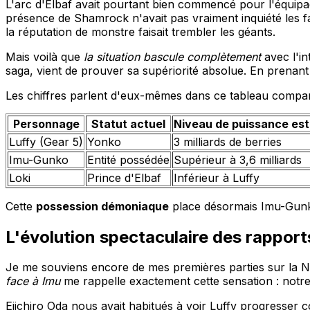
L'arc d'Elbaf avait pourtant bien commencé pour l'équip
présence de Shamrock n'avait pas vraiment inquiété les 
la réputation de monstre faisait trembler les géants.
Mais voilà que
la situation bascule complètement
avec l'in
saga, vient de prouver sa supériorité absolue. En prenan
Les chiffres parlent d'eux-mêmes dans ce tableau compar
Personnage
Statut actuel
Niveau de puissance es
Luffy (Gear 5)
Yonko
3 milliards de berries
Imu-Gunko
Entité possédée
Supérieur à 3,6 milliards
Loki
Prince d'Elbaf
Inférieur à Luffy
Cette
possession démoniaque
place désormais Imu-Gunko
L'évolution spectaculaire des rapport
Je me souviens encore de mes premières parties sur la NE
face à Imu
me rappelle exactement cette sensation : notre
Eiichiro Oda nous avait habitués à voir Luffy progresser 