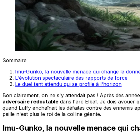
Sommaire
Imu-Gunko, la nouvelle menace qui change la donn
L'évolution spectaculaire des rapports de force
Le duel tant attendu qui se profile à l'horizon
Bon clairement, on ne s'y attendait pas ! Après des années
adversaire redoutable
dans l'arc Elbaf. Je dois avouer
quand Luffy enchaînait les défaites contre des ennemis app
paille n'est plus le roi de la colline géante.
Imu-Gunko, la nouvelle menace qui c