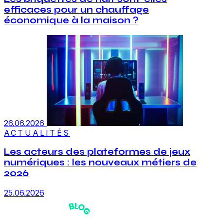
efficaces pour un chauffage
économique à la maison ?
26.06.2026
ACTUALITÉS
Les acteurs des plateformes de jeux
numériques : les nouveaux métiers de
2026
25.06.2026