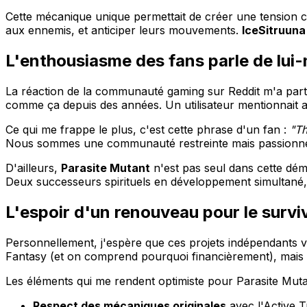
Cette mécanique unique permettait de créer une tension c
aux ennemis, et anticiper leurs mouvements.
IceSitruuna
L'enthousiasme des fans parle de lu
La réaction de la communauté gaming sur Reddit m'a part
comme ça depuis des années. Un utilisateur mentionnait av
Ce qui me frappe le plus, c'est cette phrase d'un fan :
"Th
Nous sommes une communauté restreinte mais passionnée
D'ailleurs,
Parasite Mutant
n'est pas seul dans cette dé
Deux successeurs spirituels en développement simultané, 
L'espoir d'un renouveau pour le survi
Personnellement, j'espère que ces projets indépendants v
Fantasy (et on comprend pourquoi financièrement), mais il
Les éléments qui me rendent optimiste pour Parasite Muta
Respect des mécaniques originales
avec l'Active T