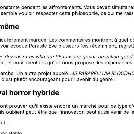
onstante pendant les affrontements. Vous devez simultaném
semble vouloir respecter cette philosophie, ce qui me ras
i-même
iculièrement marqué. Les commentaires montrent à quel poi
oir évoqué Parasite Eve plusieurs fois récemment, regrettan
e dozens of us who are PE fans are gonna be eating good 
, et nous méritons qu'on nous propose des expériences à
marche. Un autre projet appelé
.45 PARABELLUM BLOODH
c'est plutôt encourageant pour l'avenir du genre !
val horror hybride
ont prouver qu'il existe encore un marché pour ce type d'
s oublient peut-être que l'innovation peut aussi venir de l
nt :
ime Battle