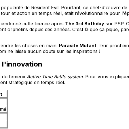
la popularité de Resident Evil. Pourtant, ce chef-d'œuvre d
ur et action en temps réel, était révolutionnaire pour l'é
bandonné cette licence après
The 3rd Birthday
sur PSP. Ce
ouvent orphelins depuis des années. C'est là que ça pique, p
rendre les choses en main.
Parasite Mutant
, leur prochai
om ne laisse aucun doute sur les inspirations !
 l'innovation
our du fameux
Active Time Battle system
. Pour vous expliqu
ent stratégique en temps réel.
t
e
rmé