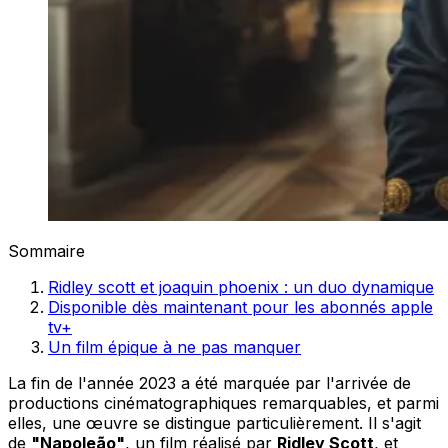
Sommaire
Ridley scott et joaquin phoenix : un duo dynamique
Disponible dès maintenant pour les abonnés apple
tv+
Un film épique à ne pas manquer
La fin de l'année 2023 a été marquée par l'arrivée de
productions cinématographiques remarquables, et parmi
elles, une œuvre se distingue particulièrement. Il s'agit
de
"Napoleão"
, un film réalisé par
Ridley Scott
, et