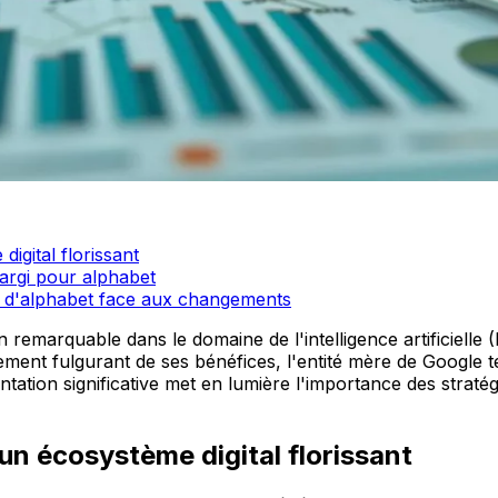
igital florissant
argi pour alphabet
ion d'alphabet face aux changements
remarquable dans le domaine de l'intelligence artificielle (I
ement fulgurant de ses bénéfices, l'entité mère de Google t
ation significative met en lumière l'importance des stratég
'un écosystème digital florissant