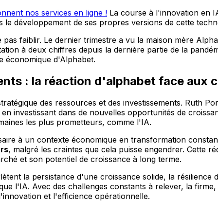
nent nos services en ligne !
La course à l'innovation en I
ans le développement de ses propres versions de cette techno
pas faiblir. Le dernier trimestre a vu la maison mère Alph
on à deux chiffres depuis la dernière partie de la pandém
le économique d'Alphabet.
ents : la réaction d'alphabet face au
stratégique des ressources et des investissements. Ruth Po
t en investissant dans de nouvelles opportunités de croissa
omaines les plus prometteurs, comme l'IA.
saire à un contexte économique en transformation constant
ars
, malgré les craintes que cela puisse engendrer. Cette réd
arché et son potentiel de croissance à long terme.
flètent la persistance d'une croissance solide, la résilien
que l'IA. Avec des challenges constants à relever, la firme
'innovation et l'efficience opérationnelle.