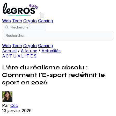
Web
Tech
Crypto
Gaming
Web
Tech
Crypto
Gaming
Accueil
/
À la une
/
Actualités
ACTUALITÉS
L'ère du réalisme absolu :
Comment l'E-sport redéfinit le
sport en 2026
Par
Céc
13 janvier 2026