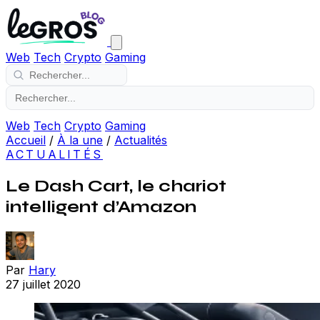
Web
Tech
Crypto
Gaming
Web
Tech
Crypto
Gaming
Accueil
/
À la une
/
Actualités
ACTUALITÉS
Le Dash Cart, le chariot
intelligent d’Amazon
Par
Hary
27 juillet 2020