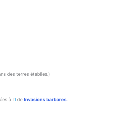
s des terres établies.)
es à l’
I
de
Invasions barbares
.